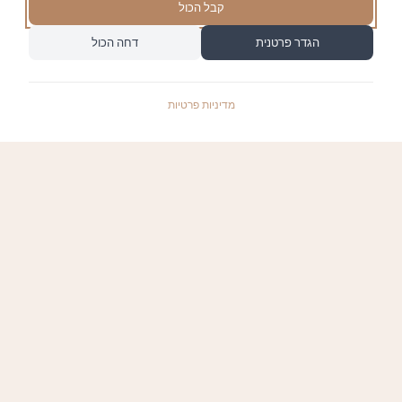
קבל הכול
הגדר פרטנית
דחה הכול
מדיניות פרטיות
התשלומים באתר עומדים בתקן האבטחה המחמיר
PCI-DSS-1, ומאובטחים ע"י חברת טרנזילה:
קישורים שימושיים