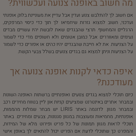
מה חשוב באופנה צנועה ועכשווית?
אם חשוב לך להתלבש צנוע ועדין אבל עדיין את מעוניינת בלוק אופנתי
ועדכני, חשוב למצוא גזרות שיחמיאו לך תוך כדי כיסוי המרפקים,
הרגליים והמחשוף. תרצי שהבגדים שאת לובשת יהיו עשויים מבדים
נעימים ומאווררים אבל כמובן אטומים ולא חשופים מדי כדי לשמור
על הצניעות. את לא חייבת שהבגדים יהיו כהים או אפורים כדי לשמור
על הצניעות וניתן למצוא גם בגדים צנועים בשלל צבעי הקשת.
איפה כדאי לקנות אופנה צנועה אך
מעודכנת?
כיום תוכלי למצוא בגדים צנועים ואופנתיים ברשתות האופנה השונות
ובמבחר אתרים באינטרנט שמציעים קניות און ליין בטווח מחירים רכב
ובמבחר מגוון. לדוגמה באתר LIRIS יש מבחר שמלות מהממות,
אופנתיות, מחמיאות ומעוצבות במגוון סגנונות, צבעים ומחירים. באתר
תוכלי לראות מגוון תמונות של כל פריט ופירוט מלא של המידות,
והמפרט כך שתוכלי לדעת אם הפריט יכול להתאים לך באופן אישי