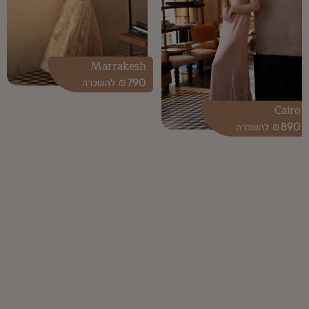
Marrakesh
₪
790
Cairo
₪
890