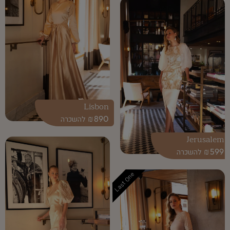
Lisbon
₪
890
Jerusalem
₪
599
Last One