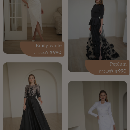
Emily white
₪
990
Peplum
₪
990