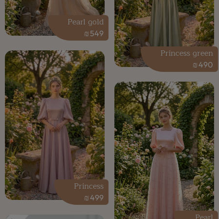
Pearl gold
₪
549
Princess green
₪
490
Princess
₪
499
Pearl