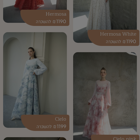
Hermosa
₪
1190
Hermosa White
₪
1190
Cielo
₪
1199
Cielo pink