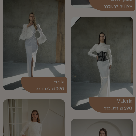
₪
1199
Perla
₪
990
Valeria
₪
690