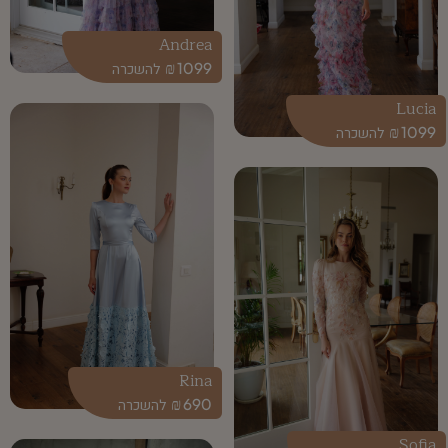
Andrea
₪
1099
Lucia
₪
1099
Rina
₪
690
Sofia