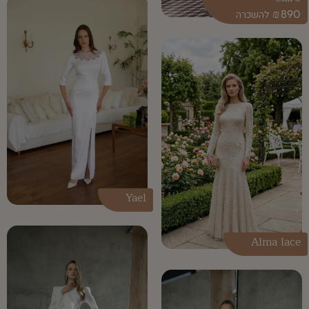
₪
890
Yael
Alma lace