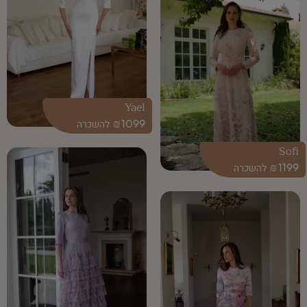
Yael
₪
1099
Sofi
₪
1199