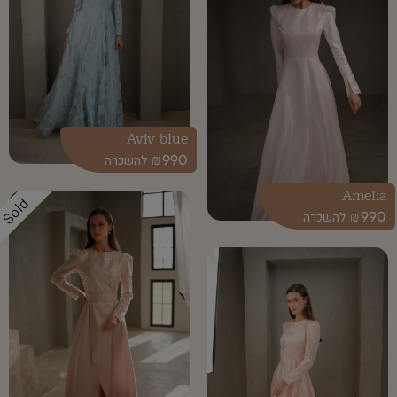
Aviv blue
₪
990
Amelia
Sold
₪
990