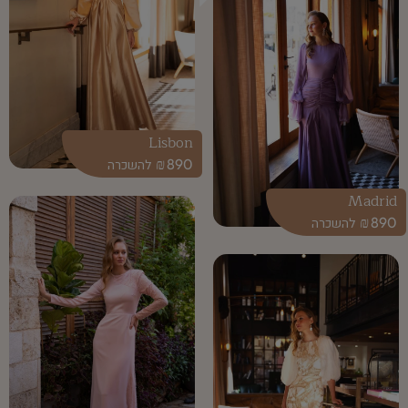
Lisbon
₪
890
Madrid
₪
890