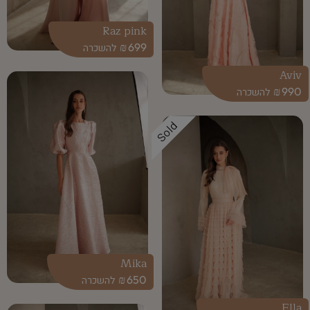
Raz pink
₪
699
Aviv
₪
990
Sold
Mika
₪
650
Ella