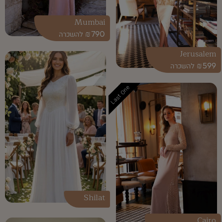
Mumbai
₪
790
Jerusalem
₪
599
Last One
Shilat
Cairo