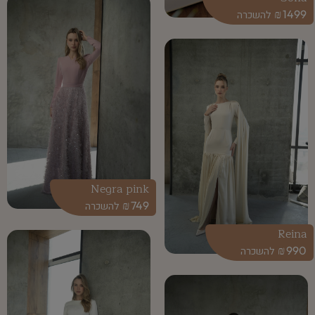
₪
1499
Negra pink
₪
749
Reina
₪
990