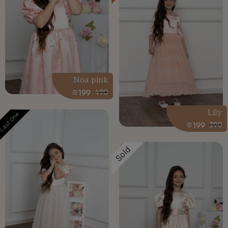
Noa pink
₪
199
490
Lily
Last One
₪
199
390
Sold