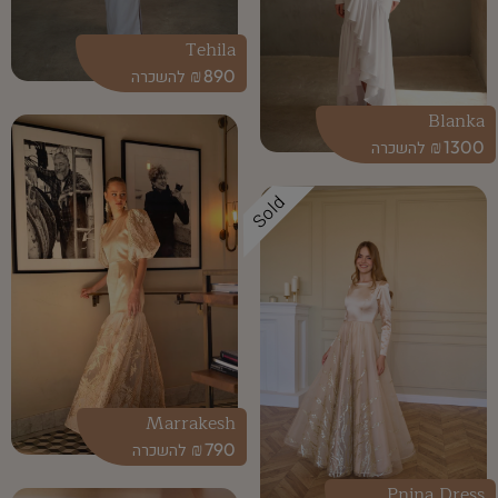
Tehila
₪
890
Blanka
₪
1300
Sold
Marrakesh
₪
790
Pnina Dress