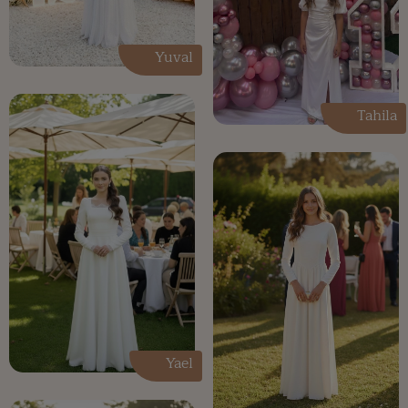
Yuval
Tahila
Yael