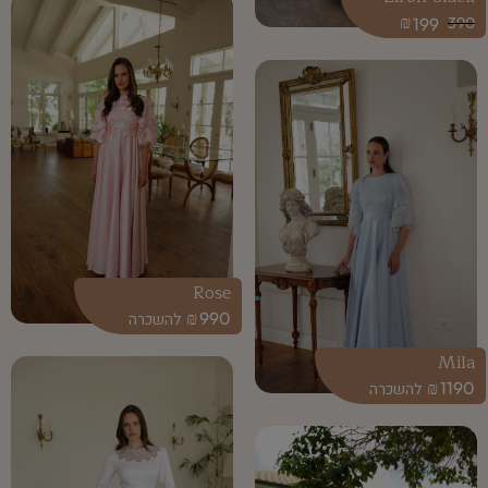
₪
199
390
Rose
₪
990
Mila
₪
1190