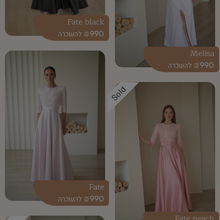
Fate black
₪
990
Melisa
₪
990
Sold
Fate
₪
990
Fate peach