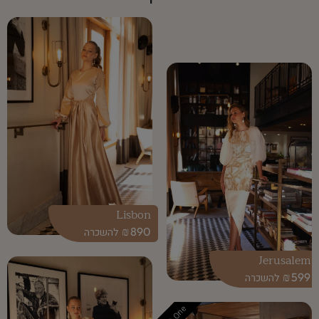
Lisbon
₪
890
Jerusalem
₪
599