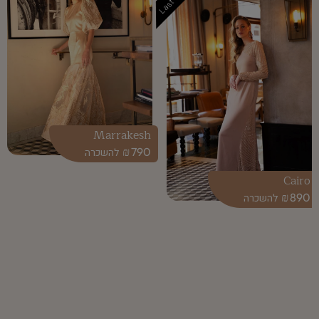
Last One
Marrakesh
₪
790
Cairo
₪
890