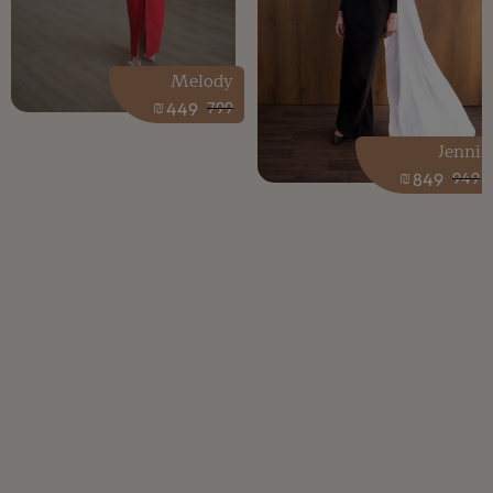
Melody
₪
449
799
Jenni
₪
849
949