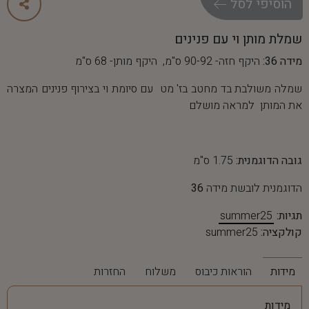
ה
ו
ס
י
פ
י
ל
ס
ל
שמלת מותן וי עם פנינים
מידה 36:
היקף חזה- 90-92 ס"מ, היקף מותן- 68 ס"מ
שמלה משולבת בד מחטב בז' מט עם סיומת וי בצירוף פנינים המצרה
את המותן למראה מושלם
גובה הדוגמנית:
1.75 ס"מ
הדוגמנית לובשת מידה
36
תגיות:
summer25
קולקציה:
summer25
מידות
הוראות כיבוס
משלוח
החזרות
מידות