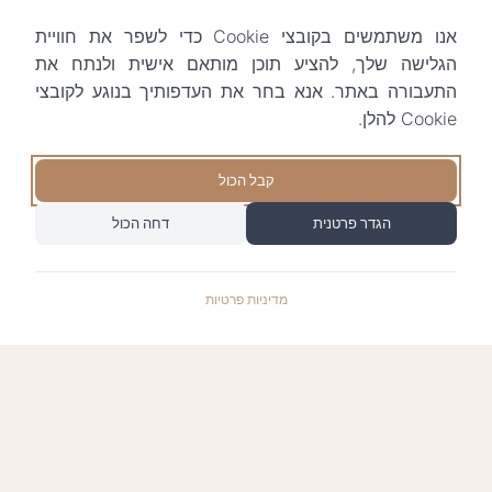
אנו משתמשים בקובצי Cookie כדי לשפר את חוויית
הגלישה שלך, להציע תוכן מותאם אישית ולנתח את
התעבורה באתר. אנא בחר את העדפותיך בנוגע לקובצי
Cookie להלן.
קבל הכול
הגדר פרטנית
דחה הכול
מדיניות פרטיות
התשלומים באתר עומדים בתקן האבטחה המחמיר
PCI-DSS-1, ומאובטחים ע"י חברת טרנזילה: