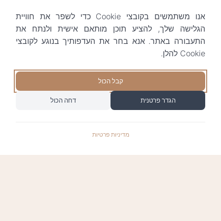
אנו משתמשים בקובצי Cookie כדי לשפר את חוויית
הגלישה שלך, להציע תוכן מותאם אישית ולנתח את
התעבורה באתר. אנא בחר את העדפותיך בנוגע לקובצי
Cookie להלן.
קבל הכול
הגדר פרטנית
דחה הכול
מדיניות פרטיות
התשלומים באתר עומדים בתקן האבטחה המחמיר
PCI-DSS-1, ומאובטחים ע"י חברת טרנזילה: