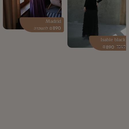
Madrid
₪
890
Isable black
₪
890
1049