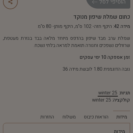
ה
ו
ס
י
פ
י
ל
ס
ל
כתום שמלת שיפון מנוקד
מידה 42:
היקף חזה- 102 ס"מ, היקף מותן- 80 ס"מ
שמלת ערב מבד שיפון בהדפס מיוחד מלאה בבד בגזרת מעטפת,
שרוולים נשפכים וחגורה תואמת למראה בלתי נשכח.
זמן אספקה 10 ימי עסקים
גובה הדוגמנית 1.80 לובשת מידה 36
תגיות:
winter 25
קולקציה:
winter 25
מידות
הוראות כיבוס
משלוח
החזרות
מידות