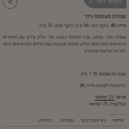
ה
ו
ס
י
פ
י
ל
ס
ל
שמלת מעטפת ניוד
מידה 40:
היקף חזה- 98 ס"מ, היקף מותן- 76 ס"מ
שמלה מבד מחטב עבה ואיכותי בצבע ניוד. חלק עליון עם תיפורים
מחמיאים דמוי מחוך וחלק תחתון מעטפת עם כפלים המחמיאים לגוף
למראה קלאסי ומושלם
גובה הדוגמנית:
1.78 ס"מ
הדוגמנית לובשת מידה
36
תגיות:
winter 25
קולקציה:
winter 25
מידות
הוראות כיבוס
משלוח
החזרות