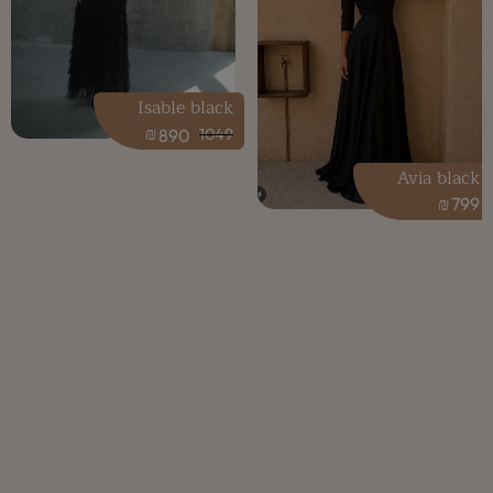
Isable black
₪
890
1049
Avia black
₪
799