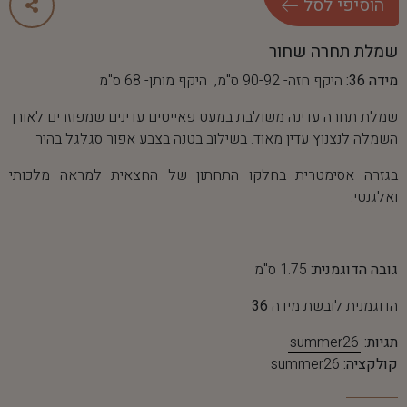
ה
ו
ס
י
פ
י
ל
ס
ל
שמלת תחרה שחור
מידה 36:
היקף חזה- 90-92 ס"מ, היקף מותן- 68 ס"מ
שמלת תחרה עדינה משולבת במעט פאייטים עדינים שמפוזרים לאורך
השמלה לנצנוץ עדין מאוד. בשילוב בטנה בצבע אפור סגלגל בהיר
בגזרה אסימטרית בחלקו התחתון של החצאית למראה מלכותי
ואלגנטי.
גובה הדוגמנית:
1.75 ס"מ
הדוגמנית לובשת מידה
36
תגיות:
summer26
קולקציה:
summer26