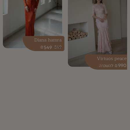
Diana hamra
₪
549
849
Virtuos peace
₪
990