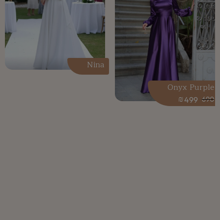
Nina
Onyx Purple
₪
499
690