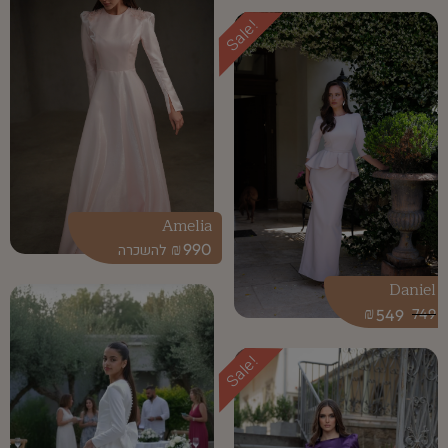
Sale!
Amelia
₪
990
Daniel
₪
549
749
Sale!