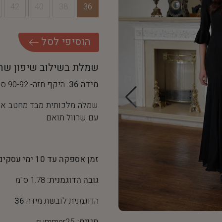
42
40
38
36
ה
ו
ס
י
פ
י
ל
ס
ל
שמלת בשילוב שיפון שח
מידה 36:
היקף חזה- 90-92 ס"מ, היקף מותן- 68 ס"מ
שמלה מלכותית מבד מחטב אי
עם שרוול תואם
זמן אספקה עד 10 ימי עסקים
גובה הדוגמנית:
1.78 ס"מ
הדוגמנית לובשת מידה
36
תגיות:
summer25