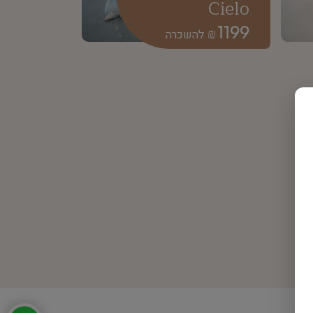
Cielo
1199
₪