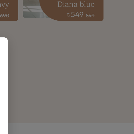
avy
Diana blue
549
₪
690
849