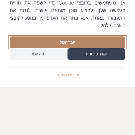
אנו משתמשים בקובצי Cookie כדי לשפר את חוויית
הגלישה שלך, להציע תוכן מותאם אישית ולנתח את
התעבורה באתר. אנא בחר את העדפותיך בנוגע לקובצי
Cookie להלן.
קבל הכול
הגדר פרטנית
דחה הכול
מדיניות פרטיות
התשלומים באתר עומדים בתקן האבטחה המחמיר
PCI-DSS-1, ומאובטחים ע"י חברת טרנזילה: