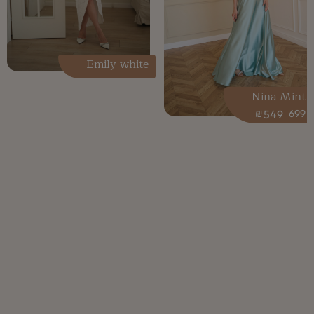
Emily white
Nina Mint
₪
549
699