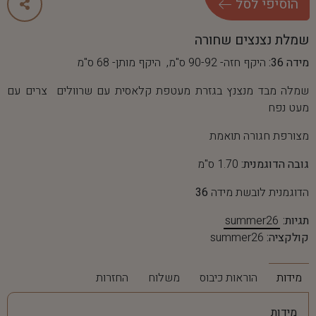
ה
ו
ס
י
פ
י
ל
ס
ל
שמלת נצנצים שחורה
מידה 36:
היקף חזה- 90-92 ס"מ, היקף מותן- 68 ס"מ
שמלה מבד מנצנץ בגזרת מעטפת קלאסית עם שרוולים צרים עם
מעט נפח
מצורפת חגורה תואמת
גובה הדוגמנית:
1.70 ס"מ
הדוגמנית לובשת מידה
36
תגיות:
summer26
קולקציה:
summer26
מידות
הוראות כיבוס
משלוח
החזרות
מידות