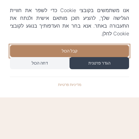
אנו משתמשים בקובצי Cookie כדי לשפר את חוויית
הגלישה שלך, להציע תוכן מותאם אישית ולנתח את
התעבורה באתר. אנא בחר את העדפותיך בנוגע לקובצי
Cookie להלן.
קבל הכול
הגדר פרטנית
דחה הכול
מדיניות פרטיות
התשלומים באתר עומדים בתקן האבטחה המחמיר
PCI-DSS-1, ומאובטחים ע"י חברת טרנזילה: