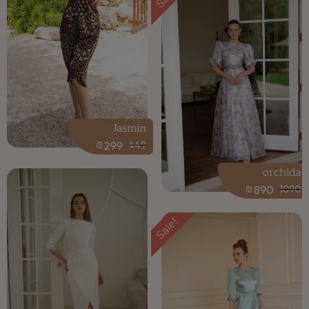
Jasmin
₪
299
449
orchida
₪
890
1090
Sale!