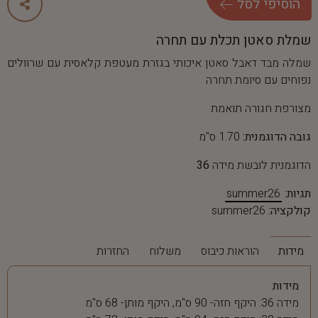
ה
ו
ס
י
פ
י
ל
ס
ל
שמלת סאטן תכלת עם תחרה
שמלה מבד דאבל סאטן איכותי בגזרת מעטפת קלאסית עם שרוולים
נפוחים עם סיומת תחרה
מצורפת חגורה תואמת
גובה הדוגמנית:
1.70 ס"מ
הדוגמנית לובשת מידה
36
תגיות:
summer26
קולקציה:
summer26
מידות
הוראות כיבוס
משלוח
החזרות
מידות
מידה 36: היקף חזה- 90 ס"מ, היקף מותן- 68 ס"מ