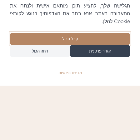
הגלישה שלך, להציע תוכן מותאם אישית ולנתח את
התעבורה באתר. אנא בחר את העדפותיך בנוגע לקובצי
Cookie להלן.
קבל הכול
הגדר פרטנית
דחה הכול
מדיניות פרטיות
התשלומים באתר עומדים בתקן האבטחה המחמיר
PCI-DSS-1, ומאובטחים ע"י חברת טרנזילה: