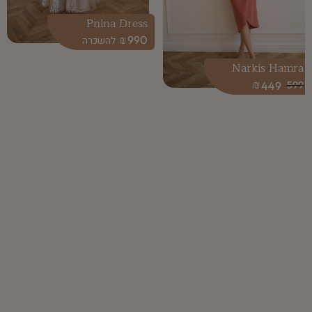
Pnina Dress
₪
990
Narkis Hamra
₪
449
599