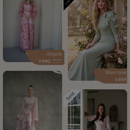
Alegria
₪
990
1099
Mint bow
₪
649
Sold