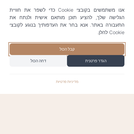
אנו משתמשים בקובצי Cookie כדי לשפר את חוויית
הגלישה שלך, להציע תוכן מותאם אישית ולנתח את
התעבורה באתר. אנא בחר את העדפותיך בנוגע לקובצי
Cookie להלן.
קבל הכול
הגדר פרטנית
דחה הכול
מדיניות פרטיות
התשלומים באתר עומדים בתקן האבטחה המחמיר
PCI-DSS-1, ומאובטחים ע"י חברת טרנזילה: