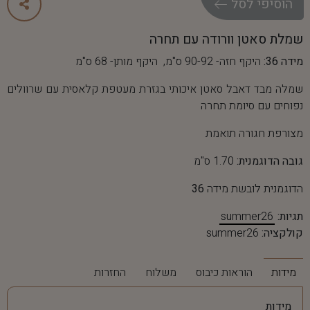
ה
ו
ס
י
פ
י
ל
ס
ל
שמלת סאטן וורודה עם תחרה
מידה 36:
היקף חזה- 90-92 ס"מ, היקף מותן- 68 ס"מ
שמלה מבד דאבל סאטן איכותי בגזרת מעטפת קלאסית עם שרוולים
נפוחים עם סיומת תחרה
מצורפת חגורה תואמת
גובה הדוגמנית:
1.70 ס"מ
הדוגמנית לובשת מידה
36
תגיות:
summer26
קולקציה:
summer26
מידות
הוראות כיבוס
משלוח
החזרות
מידות