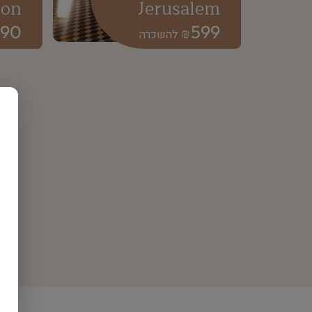
bon
Jerusalem
890
599
₪