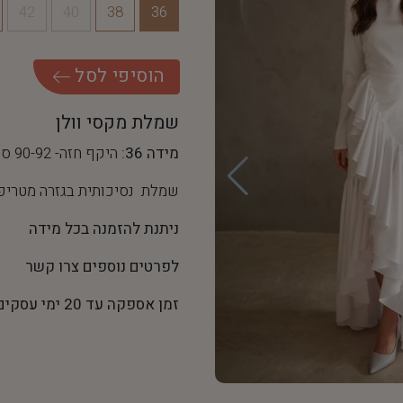
42
40
38
36
ה
ו
ס
י
פ
י
ל
ס
ל
שמלת מקסי וולן
מידה 36:
היקף חזה- 90-92 ס"מ, היקף מותן- 68 ס"מ
שמלת נסיכותית בגזרה מטריפה 
ניתנת להזמנה בכל מידה
לפרטים נוספים צרו קשר
זמן אספקה עד 20 ימי עסקים