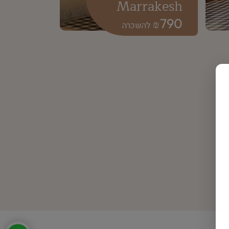
Marrakesh
790
₪