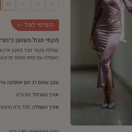
42
40
38
36
ה
ו
ס
י
פ
י
ל
ס
ל
מקסי סגול מעושן כיווצי
שמלת מקסי מבד סאטן איכות
השמלה עם פתח צוואר מרובע,
עקב עומס רב זמן אספקה עד 5 ימי עסקים
אורך השרוול:
60 ס"מ
אורך השמלה:
100 ס"מ מהמותן כלפי מטה
גובה הדוגמנית:
1.80 ס"מ