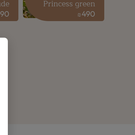
ude
Princess green
590
490
₪