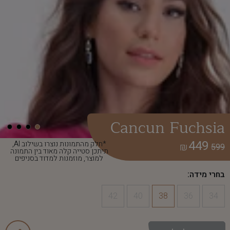
Cancun Fuchsia
449
*חלק מהתמונות נוצרו בשילוב AI,
₪
599
תיתכן סטייה קלה מאוד בין התמונה
למוצר, מוזמנות למדוד בסניפים
בחרי מידה:
42
40
38
36
34