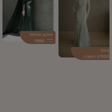
Jennie green
₪
890
990
Diva
₪
1500