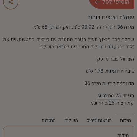
ה
ו
ס
י
פ
י
ל
ס
ל
שמלת נצנצים שחור
מידה 36:
היקף חזה- 90-92 ס"מ, היקף מותן- 68 ס"מ
שמלה מבד מנצנץ ונעים בגזרה מחטבת עם כיווצים המטשטשים את
אזור הבטן, עם שרוולים מתרחבים למראה מושלם
השרוול עובר מרפק
גובה הדוגמנית:
1.78 ס"מ
הדוגמנית לובשת מידה
36
תגיות:
summer25
קולקציה:
summer25
מידות
הוראות כיבוס
משלוח
החזרות
מידות