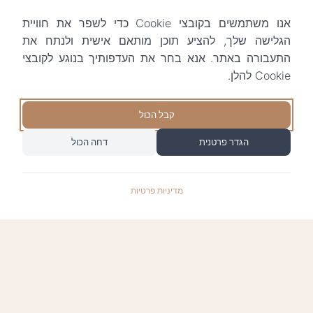
אנו משתמשים בקובצי Cookie כדי לשפר את חוויית
הגלישה שלך, להציע תוכן מותאם אישית ולנתח את
התעבורה באתר. אנא בחר את העדפותיך בנוגע לקובצי
Cookie להלן.
קבל הכול
הגדר פרטנית
דחה הכול
מדיניות פרטיות
התשלומים באתר עומדים בתקן האבטחה המחמיר
PCI-DSS-1, ומאובטחים ע"י חברת טרנזילה: