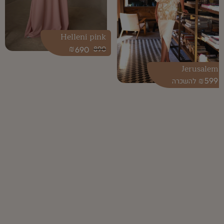
Helleni pink
₪
690
890
Jerusalem
₪
599