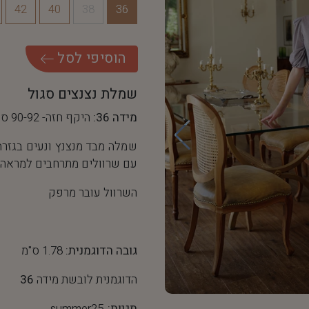
42
40
38
36
ה
ו
ס
י
פ
י
ל
ס
ל
שמלת נצנצים סגול
מידה 36:
היקף חזה- 90-92 ס"מ, היקף מותן- 68 ס"מ
שמלה מבד מנצנץ ונעים בגזר
עם שרוולים מתרחבים למראה
השרוול עובר מרפק
גובה הדוגמנית:
1.78 ס"מ
הדוגמנית לובשת מידה
36
תגיות:
summer25