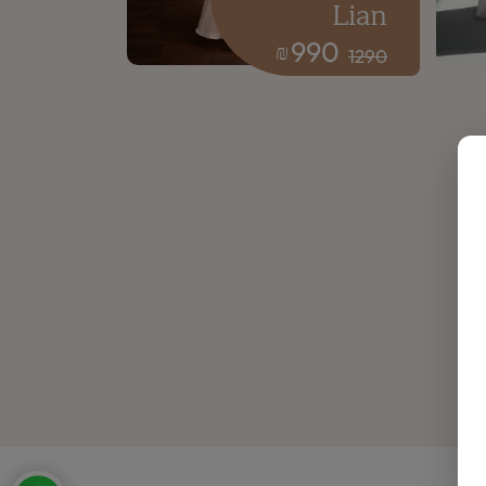
Lian
990
₪
1290