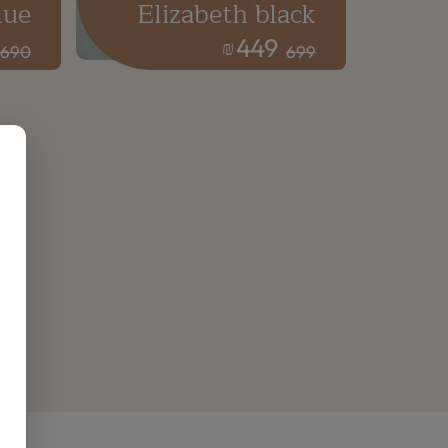
lue
Elizabeth black
449
₪
690
699