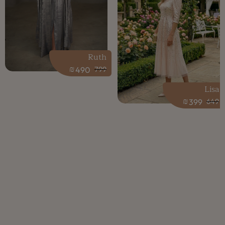
Ruth
₪
490
799
Lisa
₪
399
649