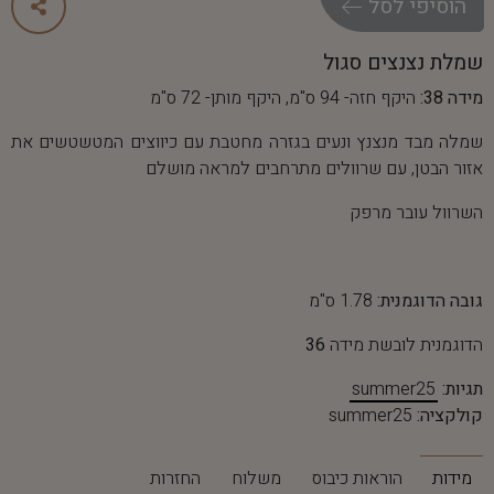
ה
ו
ס
י
פ
י
ל
ס
ל
שמלת נצנצים סגול
מידה 38:
היקף חזה- 94 ס"מ, היקף מותן- 72 ס"מ
שמלה מבד מנצנץ ונעים בגזרה מחטבת עם כיווצים המטשטשים את
אזור הבטן, עם שרוולים מתרחבים למראה מושלם
השרוול עובר מרפק
גובה הדוגמנית:
1.78 ס"מ
הדוגמנית לובשת מידה
36
תגיות:
summer25
קולקציה:
summer25
מידות
הוראות כיבוס
משלוח
החזרות