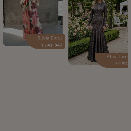
Silvia floral
₪
790
849
Alma lace
₪
1190