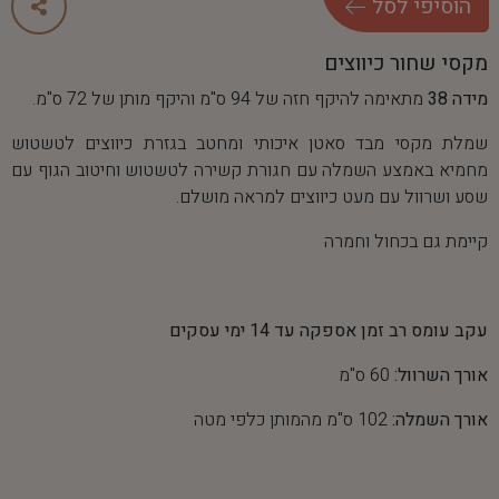
ה
ו
ס
י
פ
י
ל
ס
ל
מקסי שחור כיווצים
מידה 38
מתאימה להיקף חזה של 94 ס"מ והיקף מותן של 72 ס"מ.
שמלת מקסי מבד סאטן איכותי ומחטב בגזרת כיווצים לטשטוש
מחמיא באמצע השמלה עם חגורת קשירה לטשטוש וחיטוב הגוף עם
שסע ושרוול עם מעט כיווצים למראה מושלם.
קיימת גם בכחול וחמרה
עקב עומס רב זמן אספקה עד 14 ימי עסקים
אורך השרוול:
60 ס"מ
אורך השמלה:
102 ס"מ מהמותן כלפי מטה