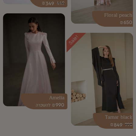
₪
349
449
Floral peach
₪
650
Sale!
Amelia
₪
990
Tamar black
₪
849
990