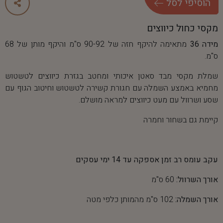
ה
ו
ס
י
פ
י
ל
ס
ל
מקסי כחול כיווצים
מידה 36
מתאימה להיקף חזה של 90-92 ס"מ והיקף מותן של 68
ס"מ.
שמלת מקסי מבד סאטן איכותי ומחטב בגזרת כיווצים לטשטוש
מחמיא באמצע השמלה עם חגורת קשירה לטשטוש וחיטוב הגוף עם
שסע ושרוול עם מעט כיווצים למראה מושלם.
קיימת גם בשחור וחמרה
עקב עומס רב זמן אספקה עד 14 ימי עסקים
אורך השרוול:
60 ס"מ
אורך השמלה:
102 ס"מ מהמותן כלפי מטה