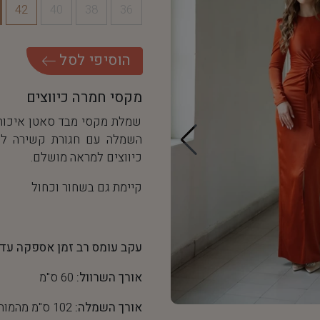
42
40
38
36
ה
ו
ס
י
פ
י
ל
ס
ל
מקסי חמרה כיווצים
שמלת מקסי מבד סאטן איכות
השמלה עם חגורת קשירה לט
כיווצים למראה מושלם.
קיימת גם בשחור וכחול
עקב עומס רב זמן אספקה עד 14 ימי עסקים
אורך השרוול:
60 ס"מ
אורך השמלה:
102 ס"מ מהמותן כלפי מטה