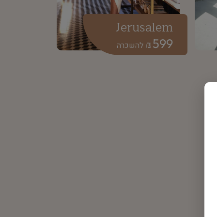
Jerusalem
599
₪