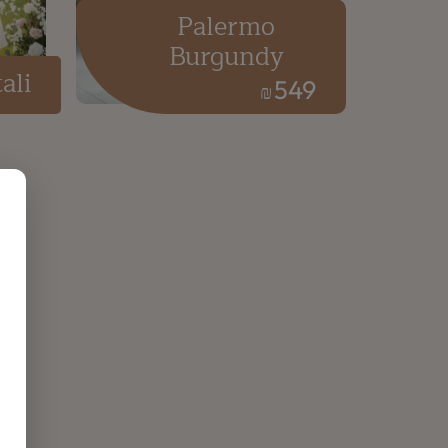
Palermo
Burgundy
ali
549
₪