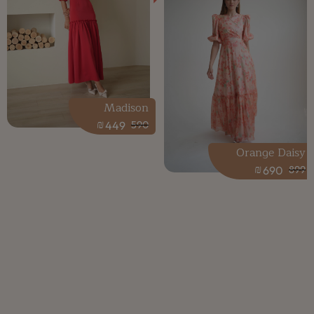
Madison
₪
449
590
Orange Daisy
₪
690
899