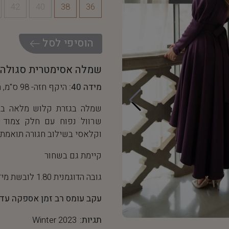
42
40
38
36
ה
ו
ס
י
פ
י
ל
ס
ל
שמלה אסימטרית סגולה
מידה 40:
היקף חזה- 98 ס"מ, היקף מותן- 76 ס"מ
שמלה בגזרת קלוש מלאה בחצ
שרוול נפוח עם חלק צמוד ו
וקלאסי בשילוב חגורה תואמת.
קיימת גם בשחור
גובה הדוגמנית 1.80 לובשת מידה 36
עקב עומס רב זמן אספקה עד 10 ימי עסקים
תגיות:
Winter 2023