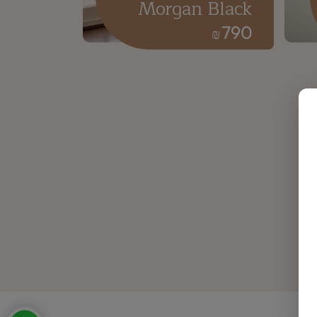
Morgan Black
790
₪