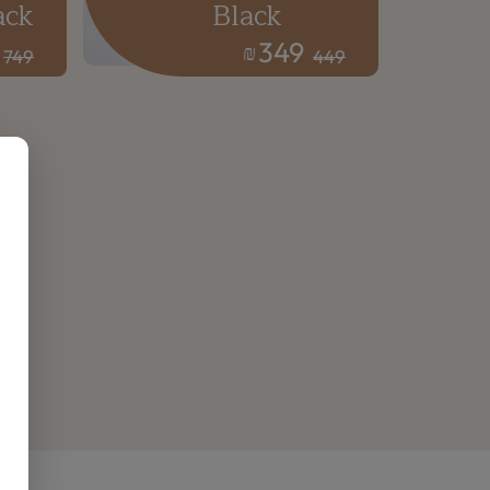
ack
Black
349
₪
749
449