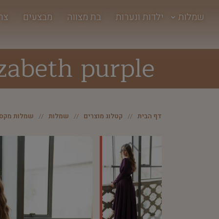
שמלות
ילדות ונערות
בת מצווה
מבצעים
צר
zabeth purple
דף הבית
קטלוג מוצרים
שמלות
שמלות מקסי