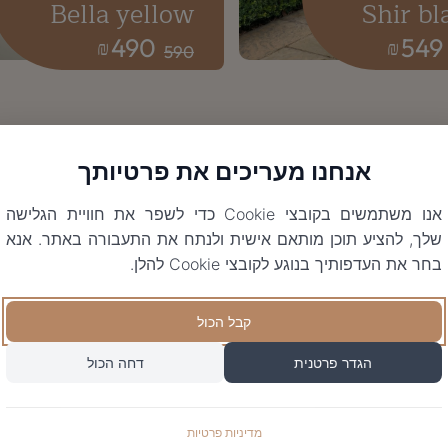
Bella yellow
Shir bl
490
549
₪
₪
590
אנחנו מעריכים את פרטיותך
אנו משתמשים בקובצי Cookie כדי לשפר את חוויית הגלישה
שלך, להציע תוכן מותאם אישית ולנתח את התעבורה באתר. אנא
בחר את העדפותיך בנוגע לקובצי Cookie להלן.
קבל הכול
הגדר פרטנית
דחה הכול
מדיניות פרטיות