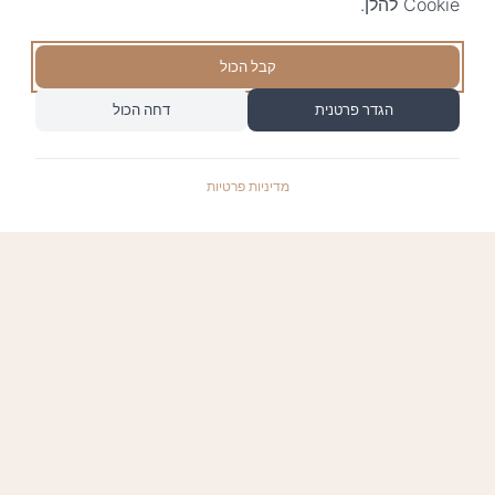
Cookie להלן.
קבל הכול
הגדר פרטנית
דחה הכול
מדיניות פרטיות
התשלומים באתר עומדים בתקן האבטחה המחמיר
PCI-DSS-1, ומאובטחים ע"י חברת טרנזילה: