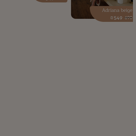
Adriana beige
₪
549
690