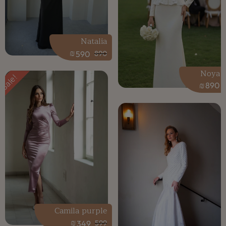
Natalia
₪
590
890
Noya
Sale!
₪
890
Camila purple
₪
349
599