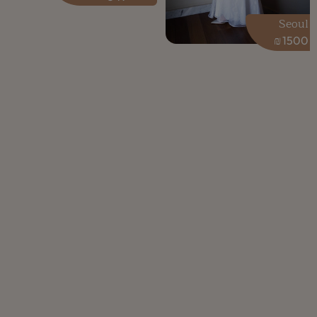
Seoul
₪
1500