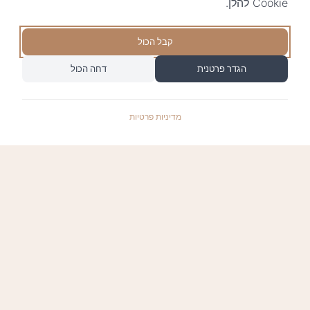
Cookie להלן.
קבל הכול
הגדר פרטנית
דחה הכול
מדיניות פרטיות
התשלומים באתר עומדים בתקן האבטחה המחמיר
PCI-DSS-1, ומאובטחים ע"י חברת טרנזילה: