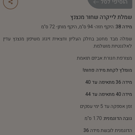
ה
ו
ס
י
פ
י
ל
ס
ל
שמלת לייקרה שחור מנצנץ
מידה 38:
היקף חזה- 94 ס"מ, היקף מותן- 72 ס"מ
שמלה מבד מחטב בחלק העליון וחצאית זיגזג משיפון מנצנץ עדין
לאלגנטיות מושלמת.
מצורפת חגורת אביזם תואמת
מומלץ לקחת מידה פחות!
מידה 36 מתאימה עד 40
מידה 40 מתאימה עד 44
זמן אספקה עד 5 ימי עסקים
גובה הדוגמנית:
1.70 ס"מ
הדוגמנית לובשת מידה
36