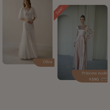
Sale!
Ofira
Princess nude
₪
590
690