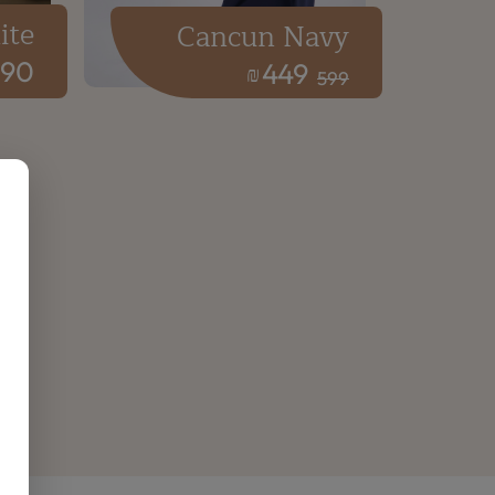
ite
Cancun Navy
990
449
₪
599