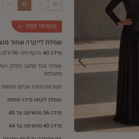
42
40
38
36
ה
ו
ס
י
פ
י
ל
ס
ל
שמלת לייקרה שחור מנצ
מידה 40:
היקף חזה- 98 ס"מ, היקף מותן- 76 ס"מ
שמלה מבד מחטב בחלק העליון
מושלמת.
מצורפת חגורת אביזם תואמת
מומלץ לקחת מידה פחות!
מידה 36 מתאימה עד 40
מידה 40 מתאימה עד 44
זמן אספקה עד 5 ימי עסקים