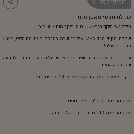
ה
ו
ס
י
פ
י
ל
ס
ל
שמלת מקסי סאטן מנטה
מידה 42:
היקף חזה- 102 ס"מ, היקף מותן- 80 ס"מ
שמלת מקסי מבד סאטן איכותי ועבה במרקם מעט מחוספס, בצבע
מנטה ומושלם!
עם פתח צוואר מרובע סופר מחמיא ושרוולים מעט נפוחים למראה
של נסיכה אמיתית!
עקב עומס רב זמן אספקה הוא עד 10 ימי עסקים!
אורך השרוול:
45 ס"מ כולל החפת
אורך השמלה:
118 ס"מ מהמותן כלפי מטה