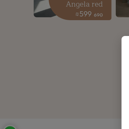
Angela red
599
₪
690