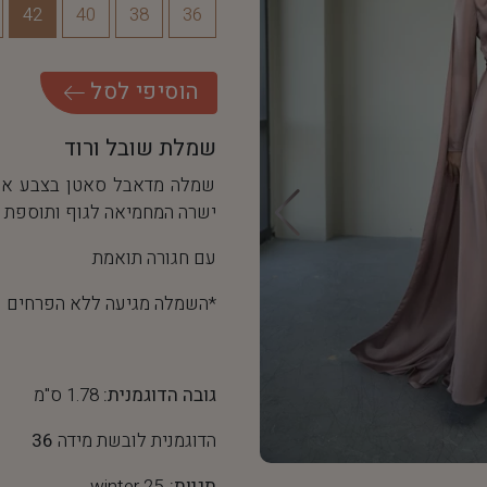
42
40
38
36
ה
ו
ס
י
פ
י
ל
ס
ל
שמלת שובל ורוד
שמלה מדאבל סאטן בצבע איכו
ישרה המחמיאה לגוף ותוספת 2 שובלי כתף ארוכים למראה של מלכה אמיתית!
עם חגורה תואמת
*השמלה מגיעה ללא הפרחים
גובה הדוגמנית:
1.78 ס"מ
הדוגמנית לובשת מידה
36
תגיות:
winter 25