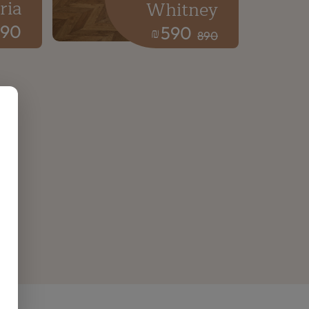
ria
Whitney
190
590
₪
890