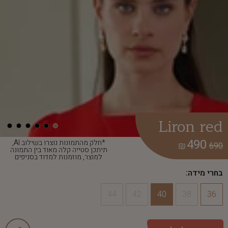
Liron red
490
*חלק מהתמונות נוצרו בשילוב AI,
₪
690
תיתכן סטייה קלה מאוד בין התמונה
למוצר, מוזמנות למדוד בסניפים
בחרי מידה:
44
42
40
38
36