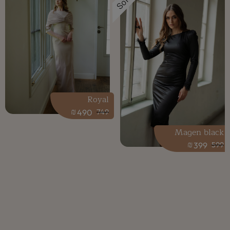
Sold
Royal
₪
490
749
Magen black
₪
399
599