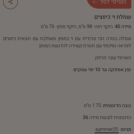
ה
ו
ס
י
פ
י
ל
ס
ל
שמלת וי כיווצים
מידה 40:
היקף חזה- 98 ס"מ, היקף מותן- 76 ס"מ
שמלה בגזרה הכי טרנדית עם וי במותן משולבת עם חצאית כיווצים
למראה נסיכותי עם חגורת קשירה להדגשת המותן
השרוול עובר מרפק
זמן אספקה עד 10 ימי עסקים
גובה הדוגמנית:
1.75 ס"מ
הדוגמנית לובשת מידה
36
תגיות:
summer25