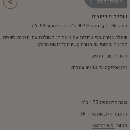
ה
ו
ס
י
פ
י
ל
ס
ל
שמלת וי כיווצים
מידה 36:
היקף חזה- 90-92 ס"מ, היקף מותן- 68 ס"מ
שמלה בגזרה הכי טרנדית עם וי במותן משולבת עם חצאית כיווצים
למראה נסיכותי עם חגורת קשירה להדגשת המותן
השרוול עובר מרפק
זמן אספקה עד 10 ימי עסקים
גובה הדוגמנית:
1.75 ס"מ
הדוגמנית לובשת מידה
36
תגיות:
summer25