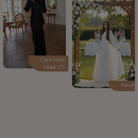
Ciara black
₪
549
699
Natali