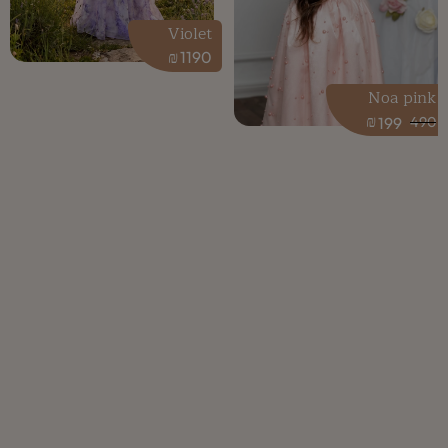
Violet
₪
1190
Noa pink
₪
199
490