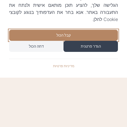
הגלישה שלך, להציע תוכן מותאם אישית ולנתח את
התעבורה באתר. אנא בחר את העדפותיך בנוגע לקובצי
Cookie להלן.
קבל הכול
הגדר פרטנית
דחה הכול
מדיניות פרטיות
התשלומים באתר עומדים בתקן האבטחה המחמיר
PCI-DSS-1, ומאובטחים ע"י חברת טרנזילה: