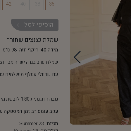
42
40
38
36
ה
ו
ס
י
פ
י
ל
ס
ל
שמלת נצנצים שחורה
מידה 40:
היקף חזה- 98 ס"מ, היקף מותן- 76 ס"מ
שמלת ערב בגרה ישרה מבד נצנ
עם שרוולי עטלף מושלמים עם 
גובה הדוגמנית 1.80 לובשת מידה 36
עקב עומס רב זמן האספקה של שמלה זו
תגיות:
Summer 23
קולקציה:
Summer 23