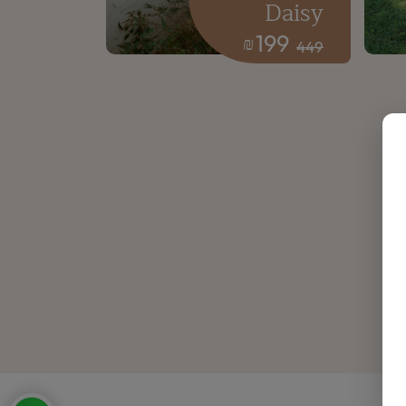
Daisy
199
₪
449