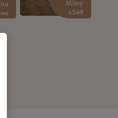
Miley
ina
549
₪
790