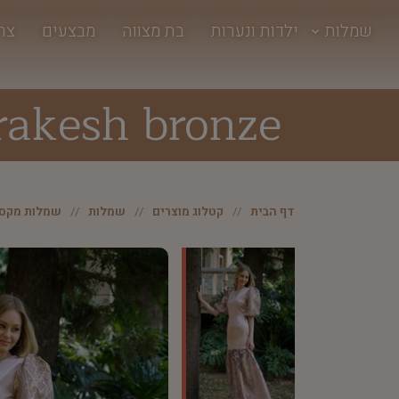
שמלות
ילדות ונערות
בת מצווה
מבצעים
צר
akesh bronze
דף הבית
קטלוג מוצרים
שמלות
שמלות מקסי