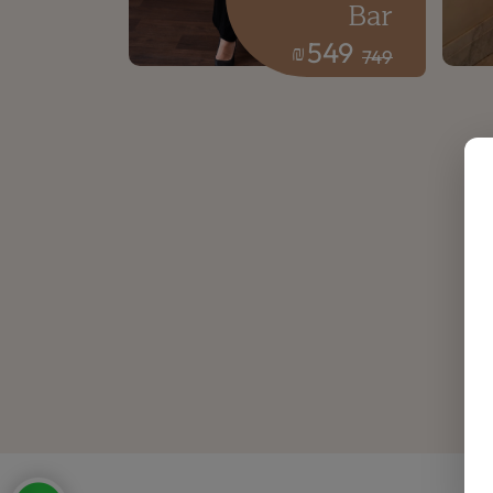
Bar
549
₪
749