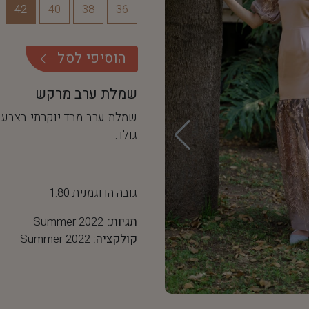
42
40
38
36
ה
ו
ס
י
פ
י
ל
ס
ל
שמלת ערב מרקש
שמלת ערב מבד יוקרתי בצבע ב
גולד.
גובה הדוגמנית 1.80
תגיות:
Summer 2022
קולקציה:
Summer 2022