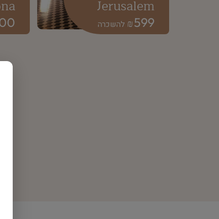
ona
Jerusalem
500
599
₪