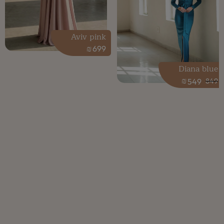
Aviv pink
₪
699
Diana blue
₪
549
849