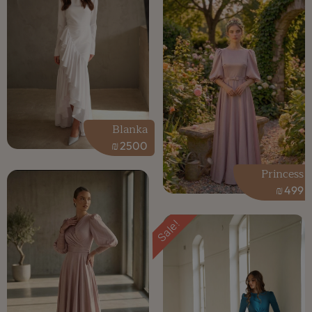
Blanka
₪
2500
Princess
₪
499
Sale!