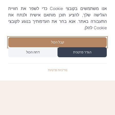
אנו משתמשים בקובצי Cookie כדי לשפר את חוויית
הגלישה שלך, להציע תוכן מותאם אישית ולנתח את
התעבורה באתר. אנא בחר את העדפותיך בנוגע לקובצי
Cookie להלן.
קבל הכול
הגדר פרטנית
דחה הכול
מדיניות פרטיות
התשלומים באתר עומדים בתקן האבטחה המחמיר
PCI-DSS-1, ומאובטחים ע"י חברת טרנזילה: