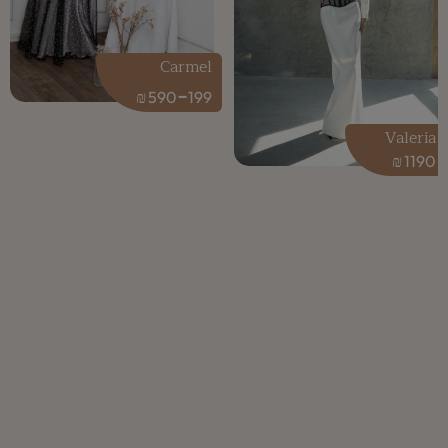
Carmel
-
₪
590
199
Valeria
₪
1190