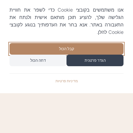
אנו משתמשים בקובצי Cookie כדי לשפר את חוויית
הגלישה שלך, להציע תוכן מותאם אישית ולנתח את
התעבורה באתר. אנא בחר את העדפותיך בנוגע לקובצי
Cookie להלן.
קבל הכול
הגדר פרטנית
דחה הכול
מדיניות פרטיות
התשלומים באתר עומדים בתקן האבטחה המחמיר
PCI-DSS-1, ומאובטחים ע"י חברת טרנזילה: