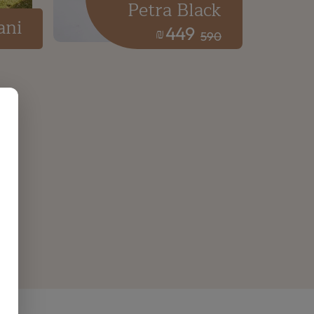
Petra Black
ani
449
₪
590