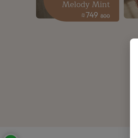
Melody Mint
749
₪
800