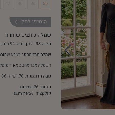
42
40
38
36
ה
ו
ס
י
פ
י
ל
ס
ל
שמלה כיווצים שחורה
מידה 38:
היקף חזה- 94 ס"מ, היקף מותן- 72 ס"מ
שמלה מבד מחטב בצבע שחורה ב
השמלה מבד מחטב מאוד מומלץ
גובה הדוגמנית:
1.70מידה
36
תגיות:
summer26
קולקציה:
summer26