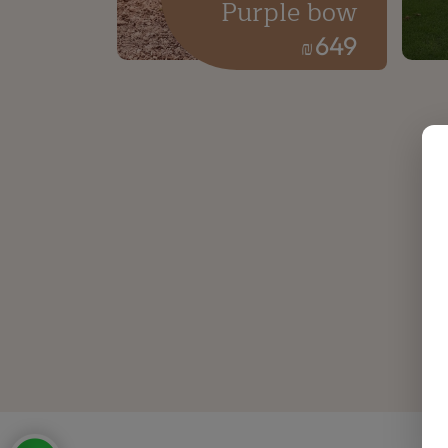
Purple bow
649
₪