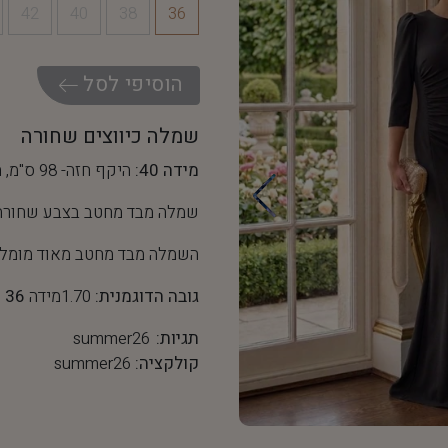
42
40
38
36
ה
ו
ס
י
פ
י
ל
ס
ל
שמלה כיווצים שחורה
מידה 40:
היקף חזה- 98 ס"מ, היקף מותן- 76 ס"מ
שמלה מבד מחטב בצבע שחורה ב
השמלה מבד מחטב מאוד מומלץ
גובה הדוגמנית:
1.70מידה
36
תגיות:
summer26
קולקציה:
summer26