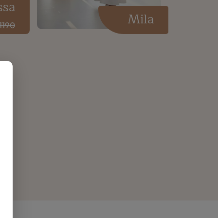
ssa
Mila
1190