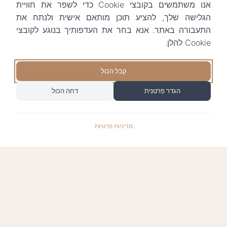
אנו משתמשים בקובצי Cookie כדי לשפר את חוויית
הגלישה שלך, להציע תוכן מותאם אישית ולנתח את
התעבורה באתר. אנא בחר את העדפותיך בנוגע לקובצי
Cookie להלן.
קבל הכול
הגדר פרטנית
דחה הכול
מדיניות פרטיות
התשלומים באתר עומדים בתקן האבטחה המחמיר
PCI-DSS-1, ומאובטחים ע"י חברת טרנזילה: