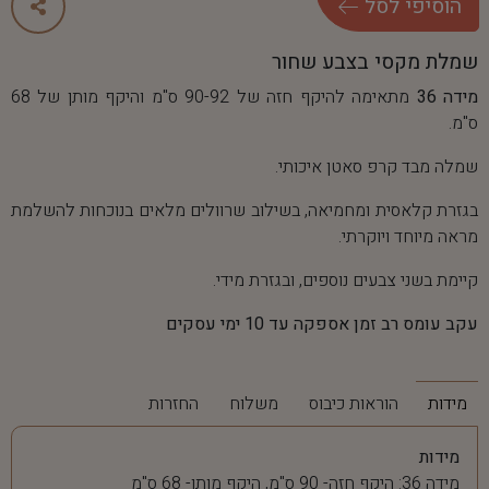
ה
ו
ס
י
פ
י
ל
ס
ל
שמלת מקסי בצבע שחור
מידה 36
מתאימה להיקף חזה של 90-92 ס"מ והיקף מותן של 68
ס"מ.
שמלה מבד קרפ סאטן איכותי.
בגזרת קלאסית ומחמיאה, בשילוב שרוולים מלאים בנוכחות להשלמת
מראה מיוחד ויוקרתי.
קיימת בשני צבעים נוספים, ובגזרת מידי.
עקב עומס רב זמן אספקה עד 10 ימי עסקים
מידות
הוראות כיבוס
משלוח
החזרות
מידות
מידה 36: היקף חזה- 90 ס"מ, היקף מותן- 68 ס"מ