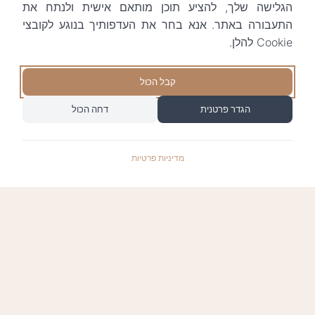
הגלישה שלך, להציע תוכן מותאם אישית ולנתח את
התעבורה באתר. אנא בחר את העדפותיך בנוגע לקובצי
Cookie להלן.
קבל הכול
הגדר פרטנית
דחה הכול
מדיניות פרטיות
התשלומים באתר עומדים בתקן האבטחה המחמיר
PCI-DSS-1, ומאובטחים ע"י חברת טרנזילה: