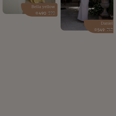
Bella yellow
₪
490
590
Daniel
₪
549
749