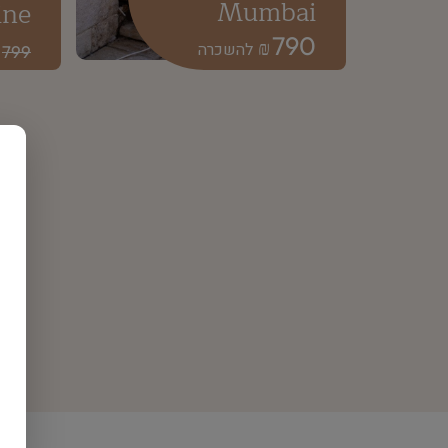
Mumbai
ine
790
₪
799