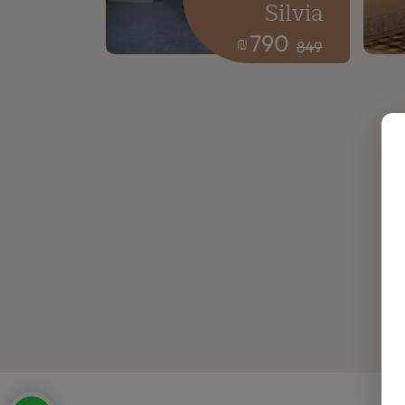
Silvia
790
₪
849