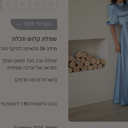
42
40
38
36
ה
ו
ס
י
פ
י
ל
ס
ל
שמלת קלוש תכלת
מידה 36
מתאימה להיקף חזה של 90-92 ס"מ והיקף מותן של
שמלת ערב מבד סאטן נשפך ונס
למראה של נסיכה אמיתית.
(השרוול מכסה מרפק)
גובה הדוגמנית 1.80 לובשת מידה 36
תגיות:
Summer 2024