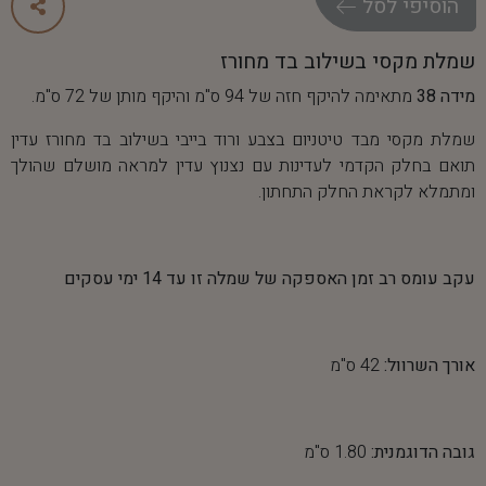
ה
ו
ס
י
פ
י
ל
ס
ל
שמלת מקסי בשילוב בד מחורז
מידה 38
מתאימה להיקף חזה של 94 ס"מ והיקף מותן של 72 ס"מ.
שמלת מקסי מבד טיטניום בצבע ורוד בייבי בשילוב בד מחורז עדין
תואם בחלק הקדמי לעדינות עם נצנוץ עדין למראה מושלם שהולך
ומתמלא לקראת החלק התחתון.
עקב עומס רב זמן האספקה של שמלה זו עד 14 ימי עסקים
אורך השרוול:
42 ס"מ
גובה הדוגמנית:
1.80 ס"מ