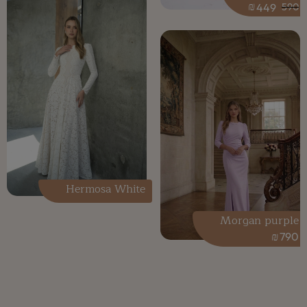
₪
449
590
Hermosa White
Morgan purple
₪
790