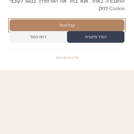
התעבורה באתר. אנא בחר את העדפותיך בנוגע לקובצי
Cookie להלן.
קבל הכול
הגדר פרטנית
דחה הכול
מדיניות פרטיות
התשלומים באתר עומדים בתקן האבטחה המחמיר
PCI-DSS-1, ומאובטחים ע"י חברת טרנזילה: