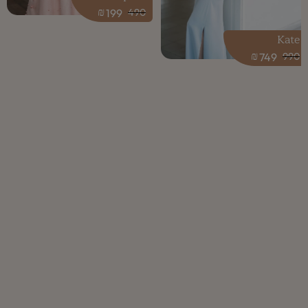
₪
199
490
Kate
₪
749
990