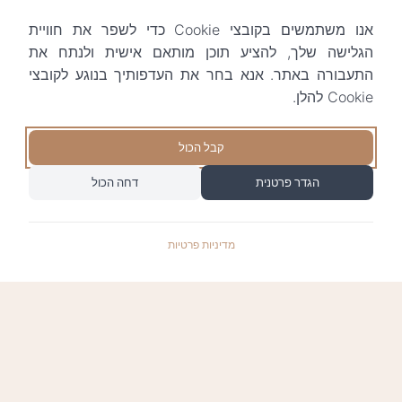
אנו משתמשים בקובצי Cookie כדי לשפר את חוויית
הגלישה שלך, להציע תוכן מותאם אישית ולנתח את
התעבורה באתר. אנא בחר את העדפותיך בנוגע לקובצי
Cookie להלן.
קבל הכול
הגדר פרטנית
דחה הכול
מדיניות פרטיות
התשלומים באתר עומדים בתקן האבטחה המחמיר
PCI-DSS-1, ומאובטחים ע"י חברת טרנזילה: