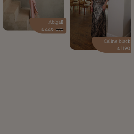
Abigail
₪
449
690
Celine black
₪
1190