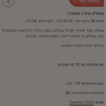
ה
ו
ס
י
פ
י
ל
ס
ל
שמלת תחרה שחורה
מידה 36:
היקף חזה- 90-92 ס"מ, היקף מותן- 68 ס"מ
שמלה מבד תחרה יוקרתי בשילוב בטנה בהירה להדגשת טקסטורת
הבד, בשילוב בד פודנש לייקרה תואם למראה מושלם
בצירוף חגורת קשירה תואמת
זמן אספקה עד 10 ימי עסקים
גובה הדוגמנית:
1.78 ס"מ
הדוגמנית לובשת מידה
36
תגיות:
Summer 2024