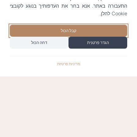
התעבורה באתר. אנא בחר את העדפותיך בנוגע לקובצי
Cookie להלן.
קבל הכול
הגדר פרטנית
דחה הכול
מדיניות פרטיות
התשלומים באתר עומדים בתקן האבטחה המחמיר
PCI-DSS-1, ומאובטחים ע"י חברת טרנזילה: