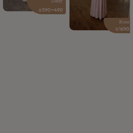
Daizy
-
₪
590
490
Rose
₪
1690